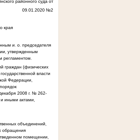
йнского районного суда от
09.01.2020 №2
о края
нным и. о. председателя
ции, утвержденным
м регламентом.
ий граждан (физических
 государственной власти
ской Федерации,
порядок
екабря 2008 г. № 262-
 и иными актами,
ственных объединений,
их обращения
отведенном помещении,