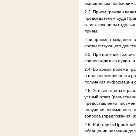
оснащенном необходимым
2.2. Прием граждан веде
председателем суда Прав
за исключением отдельны
прием.
При приеме гражданин п
соответствующего действ
2.3. При наличии технич
сопровождаться аудио- и
2.4. Во время приема гр
о подведомственности ра
получения информации о
2.5. Устные ответы и ра
устный ответ (разъяснен
предоставлении письменн
получения письменного о
вопроса (предложения, ж
2.6. Работники Приемной
обращении названия долж