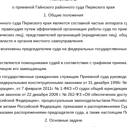
о приемной Гайнского районного суда Пермского края
1. Общие положения
нного суда Пермского края является составной частью аппарата су
 правосудия путем эффективной организации работы суда по прие
ческих лиц), представителей организаций (юридических лиц), об
 власти и органов местного самоуправления.
 возложены председателем суда на федеральных государственных
ествляется помощниками судей в соответствии с графиком приема
 лицом его замещающим.
ти государственные гражданские служащие Приемной суда руковод
федеральными конституционными законами от 31 декабря 1996г. №
рации», от 7 февраля 2011г. № 1-ФКЗ «О судах общей юрисдикции
м законом от 22 декабря 2008 г. № 262-ФЗ «Об обеспечении дост
оссийской Федерации», процессуальным законодательством Россий
 актами Российской Федерации, приказами и распоряжениями Су
иказами распоряжениями председателя суда, а также настоящим 
2. Основные задачи