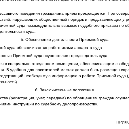
агрессивного поведения гражданина прием прекращается. При сове
йствий, нарушающих общественный порядок и представляющих угро
риемной суда незамедлительно вызывает судебного пристава по 
деятельности суда.
5. Обеспечение деятельности Приемной суда
ной суда обеспечивается работниками аппарата суда.
ьностью Приемной суда осуществляет председатель суда.
тся в специально отведенном помещении, обеспечивающем свобод
дня. В удобных для посетителей местах должен быть размещен сп
содержащий необходимую информацию о работе Приемной суда (
льность).
6. Заключительные положения
ства (регистрация, учет, передача) по обращениям граждан осущес
ниями инструкции по судебному делопроизводству.
ПРИЛО