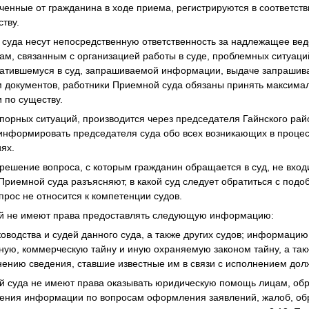
ученные от гражданина в ходе приема, регистрируются в соответств
тву.
 суда несут непосредственную ответственность за надлежащее ве
ам, связанным с организацией работы в суде, проблемных ситуац
ратившемуся в суд, запрашиваемой информации, выдаче запрашив
 документов, работники Приемной суда обязаны принять максим
 по существу.
порных ситуаций, производится через председателя Гайнского рай
информировать председателя суда обо всех возникающих в проце
ях.
азрешение вопроса, с которым гражданин обращается в суд, не вхо
 Приемной суда разъясняют, в какой суд следует обратиться с под
прос не относится к компетенции судов.
ой не имеют права предоставлять следующую информацию:
оводства и судей данного суда, а также других судов; информаци
ную, коммерческую тайну и иную охраняемую законом тайну, а такж
ению сведения, ставшие известные им в связи с исполнением дол
й суда не имеют права оказывать юридическую помощь лицам, обр
ения информации по вопросам оформления заявлений, жалоб, об