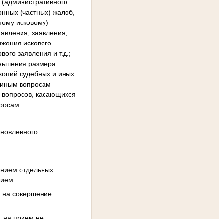
 (административного
онных (частных) жалоб,
ному исковому)
аявления, заявления,
ижения искового
ого заявления и т.д.;
еньшения размера
 копий судебных и иных
; иным вопросам
х вопросов, касающихся
росам.
ановленного
чением отдельных
рием.
ь на совершение
, на прием не