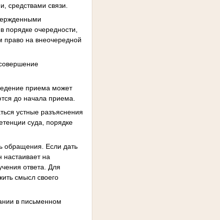
, средствами связи.
твержденными
в порядке очередности,
м право на внеочередной
 совершение
 ведение приема может
ются до начала приема.
аться устные разъяснения
етенции суда, порядке
нь обращения. Если дать
н настаивает на
учения ответа. Для
жить смысл своего
зании в письменном