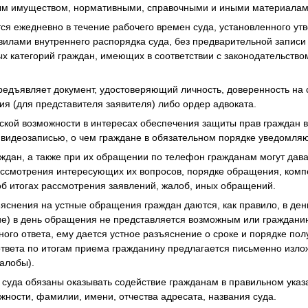
 имуществом, нормативными, справочными и иными материалами
тся ежедневно в течение рабочего времен суда, установленного у
илами внутреннего распорядка суда, без предварительной записи 
х категорий граждан, имеющих в соответствии с законодательство
редъявляет документ, удостоверяющий личность, доверенность на
ия (для представителя заявителя) либо ордер адвоката.
еской возможности в интересах обеспечения защиты прав граждан
 видеозаписью, о чем граждане в обязательном порядке уведомля
аждан, а также при их обращении по телефон гражданам могут дав
ссмотрения интересующих их вопросов, порядке обращения, комп
б итогах рассмотрения заявлений, жалоб, иных обращений.
зъяснения на устные обращения граждан даются, как правило, в де
ие) в день обращения не представляется возможным или граждани
ого ответа, ему дается устное разъяснение о сроке и порядке пол
твета по итогам приема гражданину предлагается письменно изло
алобы).
 суда обязаны оказывать содействие гражданам в правильном ука
ности, фамилии, имени, отчества адресата, названия суда.