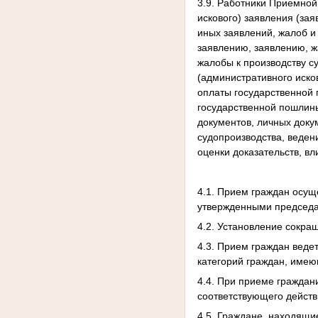
3.9. Работники Приемно
искового) заявления (за
иных заявлений, жалоб и
заявлению, заявлению, ж
жалобы к производству с
(административного исков
оплаты государственной
государственной пошлины
документов, личных доку
судопроизводства, веден
оценки доказательств, в
4.1. Прием граждан осущ
утвержденными председа
4.2. Установление сокра
4.3. Прием граждан веде
категорий граждан, имею
4.4. При приеме граждан
соответствующего действ
4.5. Граждане, находящи