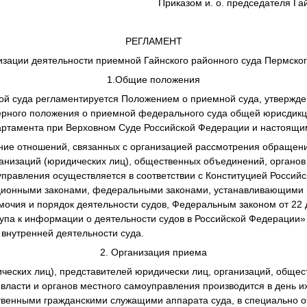
Приказом и. о. председателя Га
РЕГЛАМЕНТ
изации деятельности приемной Гайнского районного суда Пермског
1.Общие положения
ой суда регламентируется Положением о приемной суда, утвержде
ерного положения о приемной федерального суда общей юрисдик
артамента при Верховном Суде Российской Федерации и настоящи
ние отношений, связанных с организацией рассмотрения обращен
ганизаций (юридических лиц), общественных объединений, органов
управления осуществляется в соответствии с Конституцией Россий
ционными законами, федеральными законами, устанавливающими 
мочия и порядок деятельности судов, Федеральным законом от 22 д
упа к информации о деятельности судов в Российской Федерации»
внутренней деятельности суда.
2. Организация приема
ических лиц), представителей юридически лиц, организаций, обще
 власти и органов местного самоуправления производится в день 
венными гражданскими служащими аппарата суда, в специально 