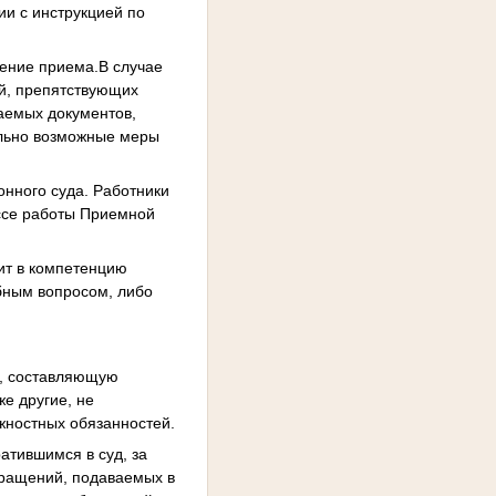
ии с инструкцией по
дение приема.В случае
ий, препятствующих
аемых документов,
ально возможные меры
онного суда. Работники
ссе работы Приемной
дит в компетенцию
обным вопросом, либо
ю, составляющую
е другие, не
жностных обязанностей.
атившимся в суд, за
ращений, подаваемых в