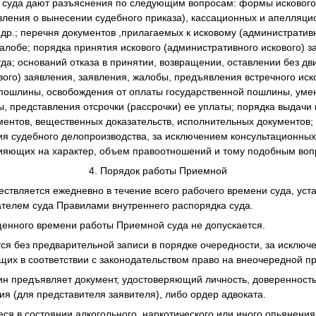
й суда дают разъяснения по следующим вопросам: формы искового
явления о вынесении судебного приказа), кассационных и апелляци
 др.; перечня документов ,прилагаемых к исковому (административ
алобе; порядка принятия искового (административного искового) з
уда; оснований отказа в принятии, возвращении, оставлении без дв
ого) заявления, заявления, жалобы, предъявления встречного исков
 пошлины, освобождения от оплаты государственной пошлины, ум
, представления отсрочки (рассрочки) ее уплаты; порядка выдачи
ментов, вещественных доказательств, исполнительных документов
ия судебного делопроизводства, за исключением консультационны
лияющих на характер, объем правоотношений и тому подобным воп
4. Порядок работы Приемной
ествляется ежедневно в течение всего рабочего времени суда, уст
телем суда Правилами внутреннего распорядка суда.
щенного времени работы Приемной суда не допускается.
тся без предварительной записи в порядке очередности, за исклю
щих в соответствии с законодательством право на внеочередной п
ин предъявляет документ, удостоверяющий личность, доверенност
ия (для представителя заявителя), либо ордер адвоката.
еся в состоянии алкогольного, наркотического или иного опьянения