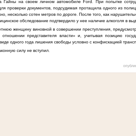
ка Гайны на своем личном автомобиле Ford. При попытке сотру
для проверки документов, подсудимая протащила одного из полиц
кно, несколько сотен метров по дороге. После того, как нарушител
ицинское обследование подтвердило у нее наличие алкоголя в вы
етнюю женщину виновной в совершении преступления, предусмотре
 отношении представителя власти» и, учитывая позицию госуда
 виде одного года лишения свободы условно с конфискацией трансп
аконную силу не вступил.
опубли