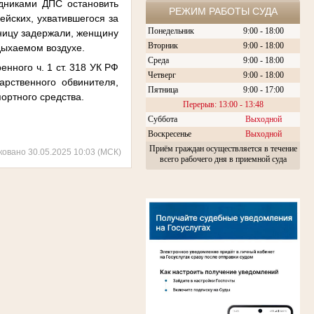
дниками ДПС остановить
РЕЖИМ РАБОТЫ СУДА
ейских, ухватившегося за
Понедельник
9:00 - 18:00
ьницу задержали, женщину
Вторник
9:00 - 18:00
дыхаемом воздухе.
Среда
9:00 - 18:00
нного ч. 1 ст. 318 УК РФ
Четверг
9:00 - 18:00
рственного обвинителя,
Пятница
9:00 - 17:00
ортного средства.
Перерыв: 13:00 - 13:48
Суббота
Выходной
Воскресенье
Выходной
Приём граждан осуществляется в течение
ковано 30.05.2025 10:03 (МСК)
всего рабочего дня в приемной суда