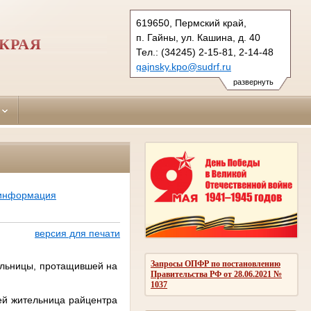
619650, Пермский край,
п. Гайны, ул. Кашина, д. 40
КРАЯ
Тел.: (34245) 2-15-81, 2-14-48
gajnsky.kpo@sudrf.ru
развернуть
 информация
версия для печати
Запросы ОПФР по постановлению
льницы, протащившей на
Правительства РФ от 28.06.2021 №
1037
й жительница райцентра