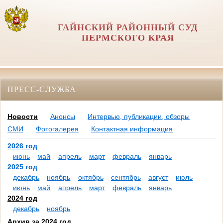
ГАЙНСКИЙ РАЙОННЫЙ СУД
ПЕРМСКОГО КРАЯ
ПРЕСС-СЛУЖБА
Новости
Анонсы
Интервью, публикации, обзоры
СМИ
Фотогалерея
Контактная информация
2026 год
июнь
май
апрель
март
февраль
январь
2025 год
декабрь
ноябрь
октябрь
сентябрь
август
июль
июнь
май
апрель
март
февраль
январь
2024 год
декабрь
ноябрь
Архив за 2024 год