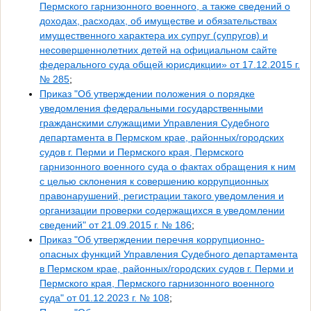
Пермского гарнизонного военного, а также сведений о
доходах, расходах, об имуществе и обязательствах
имущественного характера их супруг (супругов) и
несовершеннолетних детей на официальном сайте
федерального суда общей юрисдикции» от 17.12.2015 г.
№ 285
;
Приказ "Об утверждении положения о порядке
уведомления федеральными государственными
гражданскими служащими Управления Судебного
департамента в Пермском крае, районных/городских
судов г. Перми и Пермского края, Пермского
гарнизонного военного суда о фактах обращения к ним
с целью склонения к совершению коррупционных
правонарушений, регистрации такого уведомления и
организации проверки содержащихся в уведомлении
сведений" от 21.09.2015 г. № 186
;
Приказ "Об утверждении перечня коррупционно-
опасных функций Управления Судебного департамента
в Пермском крае, районных/городских судов г. Перми и
Пермского края, Пермского гарнизонного военного
суда" от 01.12.2023 г. № 108
;