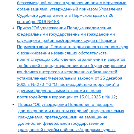
безвозмездной основе в управлении некоммерческими
организациями, утвержденный приказом Управления
Судебного департамента в Пермском крае от 26
сентября 2019 №158
;
Приказ "Об утверждении Порядка уведомления
федеральными государственными гражданскими
служащими районных/городских судов г. Перми и
Пермского края, Пермского гарнизонного военного суда,
о возникновении независящих обстоятельств,
препятствующих соблюдению ограничений и запретов,
требований о предотвращении или об урегулировании
конфликта интересов и исполнению обязанностей,
установленных Федеральным законом от 25 декабря
2008 г. № 273-ФЗ "О противодействии коррупции" и
другими федеральными законами в целях
противодействия коррупции от 15.01.2025 г. № 12
;
Приказ "Об утверждении Положения о проверке
достоверности и полноты сведений, представляемых
гражданами, претендующими на замещение
должностей федеральной государственной
гражданской службы районных/городских судов г.