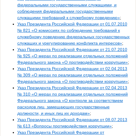
федеральными государственными служащими, и
соблюдения федеральными государственными
служащими требований к служебному поведению»
;
Указ Президента Российской Федерации от 01.07.2010
№ 821 «О комиссиях по соблюдению требований к
служебному поведению федеральных государственных
служащих и урегулированию конфликта интересов»
;
Указ Президента Российской Федерации от 21.07.2010
№ 925 «О мерах по реализации отдельных положений
Федерального закона «О противодействии коррупции»
;
Указ Президента Российской Федерации от 02.04.2013
№ 309 «О мерах по реализации отдельных положений
Федерального закона «О противодействии коррупции»
;
Указ Президента Российской Федерации от 02.04.2013
№ 310 «О мерах по реализации отдельных положений
Федерального закона «О контроле за соответствием
расходов лиц, замещающих государственные
должности, и иных лиц их доходам»
;
Указ Президента Российской Федерации от 08.07.2013
№ 613 «Вопросы противодействия коррупции»
;
Указ Президента Российской Федерации от