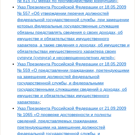
№ 815 «О мерах по противодействию коррупции»
;
Указ Президента Российской Федерации от 18.05.2009
№ 557 «Об утверждении перечня должностей
федеральной государственной службы, при замещении
которых федеральные государственные служащие
обязаны представлять сведения о своих доходах, об
имуществе и обязательствах имущественного
характера, а также сведения о доходах, об имуществе и
обязательствах имущественного характера своих
супруги (супруга) и несовершеннолетних детей»
;
Указ Президента Российской Федерации от 18.05.2009
№ 559 «О представлении гражданами, претендующими
на замещение должностей федеральной
государственной службы, и федеральными
государственными служащими сведений о доходах, об
имуществе и обязательствах имущественного
характера»
;
Указ Президента Российской Федерации от 21.09.2009
№ 1065 «О проверке достоверности и полноты
сведений, представляемых гражданами,
претендующими на замещение должностей
федеральной государственной службы, и