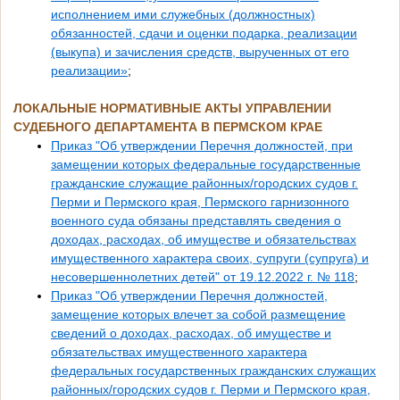
исполнением ими служебных (должностных)
обязанностей, сдачи и оценки подарка, реализации
(выкупа) и зачисления средств, вырученных от его
реализации»
;
ЛОКАЛЬНЫЕ НОРМАТИВНЫЕ АКТЫ
УПРАВЛЕНИИ
СУДЕБНОГО ДЕПАРТАМЕНТА В ПЕРМСКОМ КРАЕ
Приказ "Об утверждении Перечня должностей, при
замещении которых федеральные государственные
гражданские служащие районных/городских судов г.
Перми и Пермского края, Пермского гарнизонного
военного суда обязаны представлять сведения о
доходах, расходах, об имуществе и обязательствах
имущественного характера своих, супруги (супруга) и
несовершеннолетних детей" от 19.12.2022 г. № 118
;
Приказ "Об утверждении Перечня должностей,
замещение которых влечет за собой размещение
сведений о доходах, расходах, об имуществе и
обязательствах имущественного характера
федеральных государственных гражданских служащих
районных/городских судов г. Перми и Пермского края,