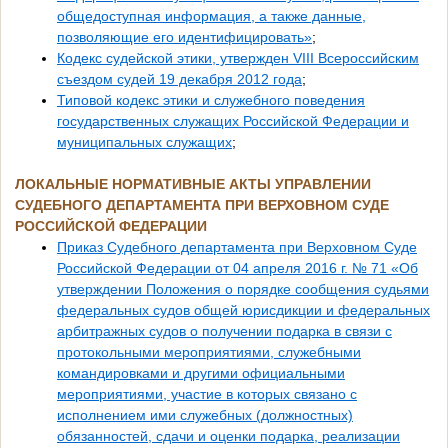
общедоступная информация, а также данные,
позволяющие его идентифицировать»
;
Кодекс судейской этики, утвержден VIII Всероссийским
съездом судей 19 декабря 2012 года
;
Типовой кодекс этики и служебного поведения
государственных служащих Российской Федерации и
муниципальных служащих
;
ЛОКАЛЬНЫЕ НОРМАТИВНЫЕ АКТЫ
УПРАВЛЕНИИ
СУДЕБНОГО ДЕПАРТАМЕНТА ПРИ ВЕРХОВНОМ СУДЕ
РОССИЙСКОЙ ФЕДЕРАЦИИ
Приказ Судебного департамента при Верховном Суде
Российской Федерации от 04 апреля 2016 г. № 71 «Об
утверждении Положения о порядке сообщения судьями
федеральных судов общей юрисдикции и федеральных
арбитражных судов о получении подарка в связи с
протокольными мероприятиями, служебными
командировками и другими официальными
мероприятиями, участие в которых связано с
исполнением ими служебных (должностных)
обязанностей, сдачи и оценки подарка, реализации