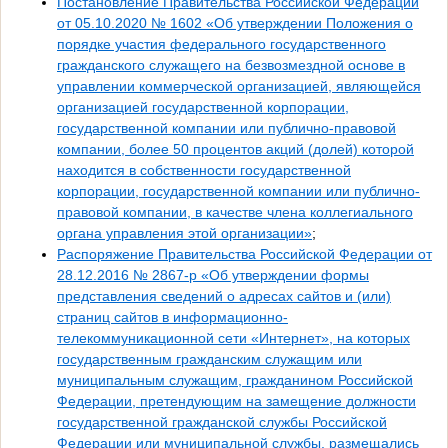
Постановление Правительства Российской Федерации
от 05.10.2020 № 1602 «Об утверждении Положения о
порядке участия федерального государственного
гражданского служащего на безвозмездной основе в
управлении коммерческой организацией, являющейся
организацией государственной корпорации,
государственной компании или публично-правовой
компании, более 50 процентов акций (долей) которой
находится в собственности государственной
корпорации, государственной компании или публично-
правовой компании, в качестве члена коллегиального
органа управления этой организации»
;
Распоряжение Правительства Российской Федерации от
28.12.2016 № 2867-р «Об утверждении формы
представления сведений о адресах сайтов и (или)
страниц сайтов в информационно-
телекоммуникационной сети «Интернет», на которых
государственным гражданским служащим или
муниципальным служащим, гражданином Российской
Федерации, претендующим на замещение должности
государственной гражданской службы Российской
Федерации или муниципальной службы, размещались