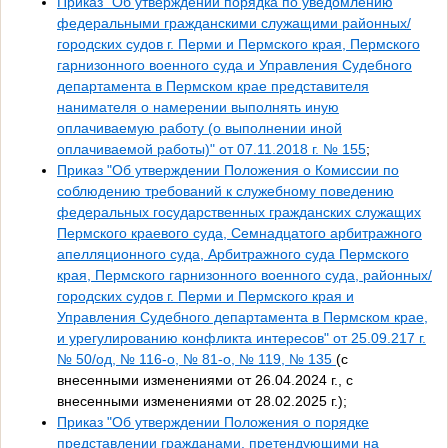
Приказ "Об утверждении порядка по уведомлению
федеральными гражданскими служащими районных/
городских судов г. Перми и Пермского края, Пермского
гарнизонного военного суда и Управления Судебного
департамента в Пермском крае представителя
нанимателя о намерении выполнять иную
оплачиваемую работу (о выполнении иной
оплачиваемой работы)" от 07.11.2018 г. № 155
;
Приказ "Об утверждении Положения о Комиссии по
соблюдению требований к служебному поведению
федеральных государственных гражданских служащих
Пермского краевого суда, Семнадцатого арбитражного
апелляционного суда, Арбитражного суда Пермского
края, Пермского гарнизонного военного суда, районных/
городских судов г. Перми и Пермского края и
Управления Судебного департамента в Пермском крае,
и урегулированию конфликта интересов" от 25.09.217 г.
№ 50/од, № 116-о, № 81-о, № 119, № 135
(с
внесенными изменениями от 26.04.2024 г., с
внесенными изменениями от 28.02.2025 г.);
Приказ "Об утверждении Положения о порядке
представлении гражданами, претендующими на